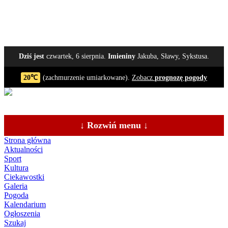
Dziś jest
czwartek, 6 sierpnia.
Imieniny
Jakuba, Sławy, Sykstusa.
20℃
(zachmurzenie umiarkowane).
Zobacz
prognozę pogody
↓ Rozwiń menu ↓
Strona główna
Aktualności
Sport
Kultura
Ciekawostki
Galeria
Pogoda
Kalendarium
Ogłoszenia
Szukaj