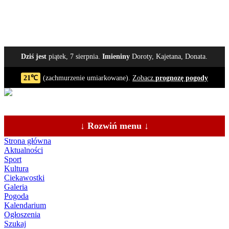
Dziś jest
piątek, 7 sierpnia.
Imieniny
Doroty, Kajetana, Donata.
21℃
(zachmurzenie umiarkowane).
Zobacz
prognozę pogody
↓ Rozwiń menu ↓
Strona główna
Aktualności
Sport
Kultura
Ciekawostki
Galeria
Pogoda
Kalendarium
Ogłoszenia
Szukaj