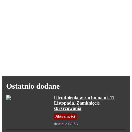
Ostatnio dodane
Utrudnienia w ruchu na ul. 11
Listopada. Zamknięcie
skrzyżowania
Aktualności
dzisiaj o 08:53