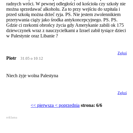
radnych wróci. W pewnej odległości od kościoła czy szkoły nie
można sprzedawać alkoholu. Za to przy wejściu do szpitala i
przed szkołą można drżeć ryja. PS. Nie jestem zwolennikiem
przerywania ciąży jako środka antykoncepcyjnego. PS. PS.
Gdzie ci rzekomi obrońcy życia gdy Amerykanie zabili ok 175
dziewczynek wraz z nauczycielkami a Izrael zabił tysiące dzieci
w Palestynie oraz Libanie ?
Zgłoś
Piotr
31.05 o 10:12
Niech żyje wolna Palestyna
Zgłoś
<< pierwsza
< poprzednia
strona: 6/6
reklama