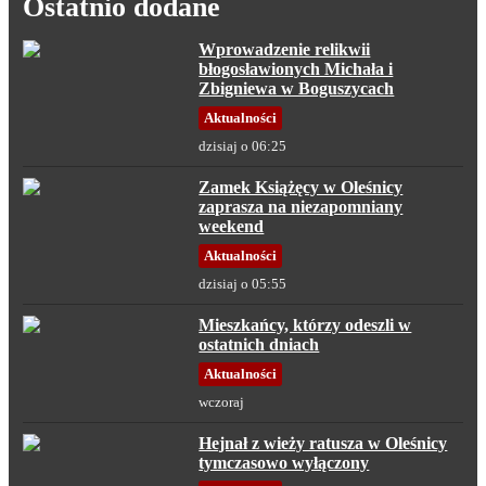
Ostatnio dodane
Wprowadzenie relikwii
błogosławionych Michała i
Zbigniewa w Boguszycach
Aktualności
dzisiaj o 06:25
Zamek Książęcy w Oleśnicy
zaprasza na niezapomniany
weekend
Aktualności
dzisiaj o 05:55
Mieszkańcy, którzy odeszli w
ostatnich dniach
Aktualności
wczoraj
Hejnał z wieży ratusza w Oleśnicy
tymczasowo wyłączony