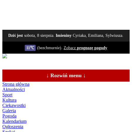
Dziś jest
sobota, 8 sierpnia.
Imieniny
Cyriaka, Emiliana, Sylwiusza.
11℃
(bezchmurnie).
Zobacz
prognozę pogody
↓ Rozwiń menu ↓
Strona główna
Aktualności
Sport
Kultura
Ciekawostki
Galeria
Pogoda
Kalendarium
Ogłoszenia
Szukaj