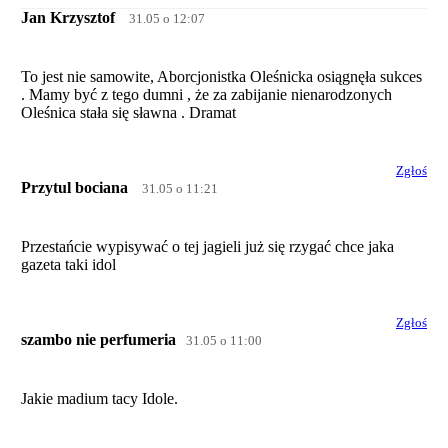
Jan Krzysztof
31.05 o 12:07
To jest nie samowite, Aborcjonistka Oleśnicka osiągnęła sukces
. Mamy być z tego dumni , że za zabijanie nienarodzonych
Oleśnica stała się sławna . Dramat
Zgłoś
Przytul bociana
31.05 o 11:21
Przestańcie wypisywać o tej jagieli już się rzygać chce jaka
gazeta taki idol
Zgłoś
szambo nie perfumeria
31.05 o 11:00
Jakie madium tacy Idole.