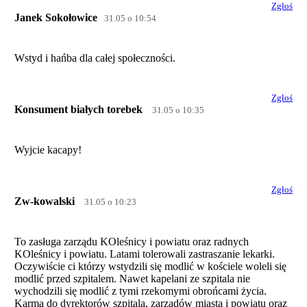
Zgłoś
Janek Sokołowice
31.05 o 10:54
Wstyd i hańba dla całej społeczności.
Zgłoś
Konsument białych torebek
31.05 o 10:35
Wyjcie kacapy!
Zgłoś
Zw-kowalski
31.05 o 10:23
To zasługa zarządu KOleśnicy i powiatu oraz radnych
KOleśnicy i powiatu. Latami tolerowali zastraszanie lekarki.
Oczywiście ci którzy wstydzili się modlić w kościele woleli się
modlić przed szpitalem. Nawet kapelani ze szpitala nie
wychodzili się modlić z tymi rzekomymi obrońcami życia.
Karma do dyrektorów szpitala, zarządów miasta i powiatu oraz