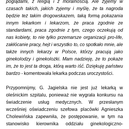
poglądami, z religią i z moralnością. Ale żyjemy w
czasach takich, jakich żyjemy i myślę, że ta nagroda
będzie też takim drogowskazem, taką formą pokazania
innym lekarkom i lekarzom, że praca zgodnie ze
standardami, praca zgodnie z tym, czego oczekują od
nas kobiety, to nie tylko przemarsze organizacji pro-life,
zakłócanie pracy, hejt i wszystko to, co spotkało mnie, ale
także innych lekarzy w Polsce, którzy pracują jako
ginekolodzy i ginekolożki. Mam nadzieję, że to pokaże
im, że to jest ta droga, którą warto iść. Dziękuję państwu
bardzo
- komentowała lekarka podczas uroczystości.
Przypomnijmy, G. Jagielska nie jest już lekarką w
oleśnickim szpitalu, ponieważ nie wygrała konkursu na
świadczenie usług medycznych. W przesłanym
wcześniej oświadczeniu szefowa placówki Agnieszka
Cholewińska zapewniła, że postępowanie, w tym na
stanowisko kierownika oddziału ginekologiczno-