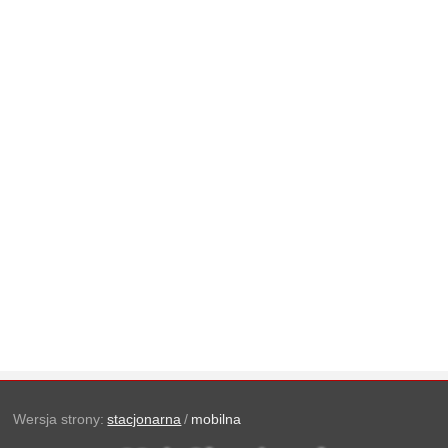
Wersja strony:
stacjonarna
/
mobilna