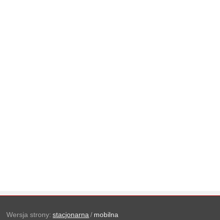
Wersja strony:
stacjonarna
/
mobilna