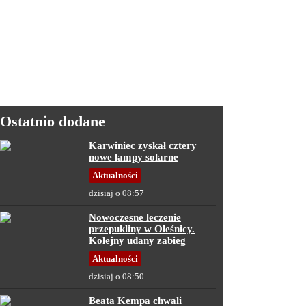
Ostatnio dodane
Karwiniec zyskał cztery
nowe lampy solarne
Aktualności
dzisiaj o 08:57
Nowoczesne leczenie
przepukliny w Oleśnicy.
Kolejny udany zabieg
Aktualności
dzisiaj o 08:50
Beata Kempa chwali