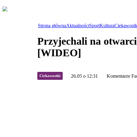
Strona główna
Aktualności
Sport
Kultura
Ciekawostk
Przyjechali na otwarc
[WIDEO]
Ciekawostki
26.05 o 12:31
Komentarze Fa