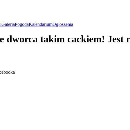
i
Galeria
Pogoda
Kalendarium
Ogłoszenia
ie dworca takim cackiem! Jest 
cebooka