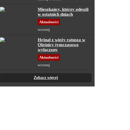
Mieszkańcy, którzy odeszli
w ostatnich dniach
Aktualności
wczoraj
Hejnał z wieży ratusza w
Oleśnicy tymczasowo
wyłączony
Aktualności
wczoraj
Zobacz więcej