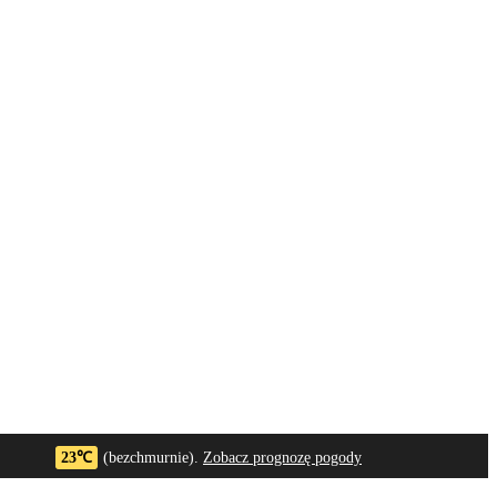
23℃
(bezchmurnie).
Zobacz prognozę pogody