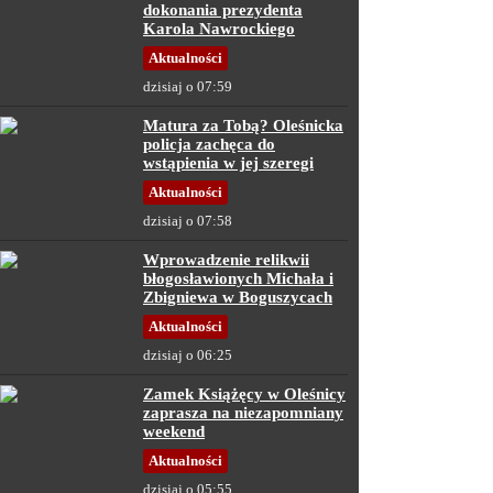
dokonania prezydenta
Karola Nawrockiego
Aktualności
dzisiaj o 07:59
Matura za Tobą? Oleśnicka
policja zachęca do
wstąpienia w jej szeregi
Aktualności
dzisiaj o 07:58
Wprowadzenie relikwii
błogosławionych Michała i
Zbigniewa w Boguszycach
Aktualności
dzisiaj o 06:25
Zamek Książęcy w Oleśnicy
zaprasza na niezapomniany
weekend
Aktualności
dzisiaj o 05:55