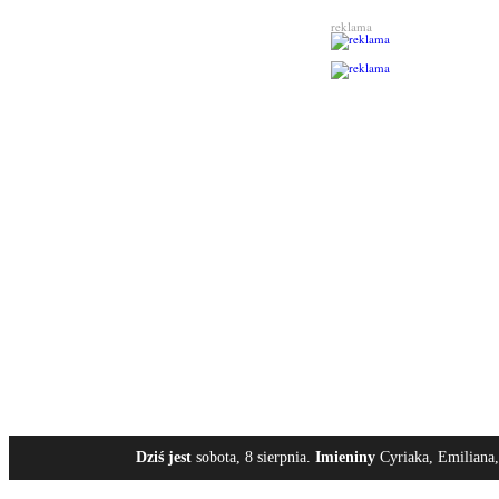
reklama
Dziś jest
sobota, 8 sierpnia.
Imieniny
Cyriaka, Emiliana,