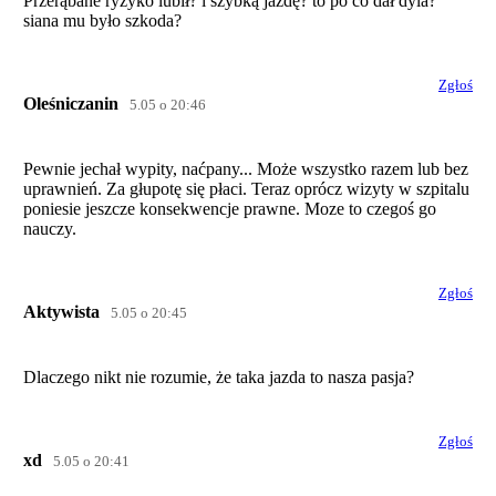
Przerąbane ryzyko lubił? i szybką jazdę? to po co dał dyla?
siana mu było szkoda?
Zgłoś
Oleśniczanin
5.05 o 20:46
Pewnie jechał wypity, naćpany... Może wszystko razem lub bez
uprawnień. Za głupotę się płaci. Teraz oprócz wizyty w szpitalu
poniesie jeszcze konsekwencje prawne. Moze to czegoś go
nauczy.
Zgłoś
Aktywista
5.05 o 20:45
Dlaczego nikt nie rozumie, że taka jazda to nasza pasja?
Zgłoś
xd
5.05 o 20:41