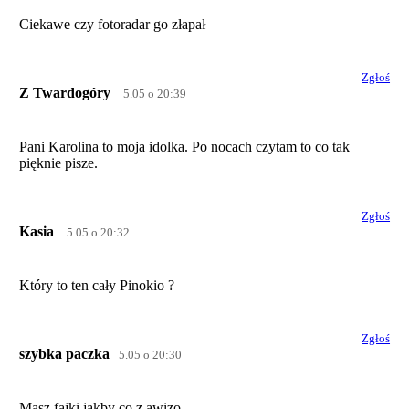
Ciekawe czy fotoradar go złapał
Zgłoś
Z Twardogóry
5.05 o 20:39
Pani Karolina to moja idolka. Po nocach czytam to co tak
pięknie pisze.
Zgłoś
Kasia
5.05 o 20:32
Który to ten cały Pinokio ?
Zgłoś
szybka paczka
5.05 o 20:30
Masz fajki jakby co z awizo.