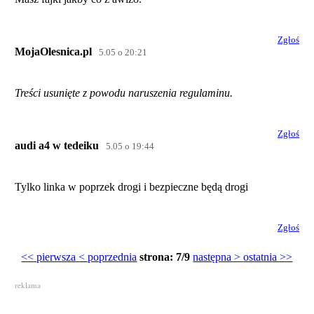
Zgłoś
MojaOlesnica.pl
5.05 o 20:21
Treści usunięte z powodu naruszenia regulaminu.
Zgłoś
audi a4 w tedeiku
5.05 o 19:44
Tylko linka w poprzek drogi i bezpieczne będą drogi
Zgłoś
<< pierwsza
< poprzednia
strona: 7/9
następna >
ostatnia >>
reklama