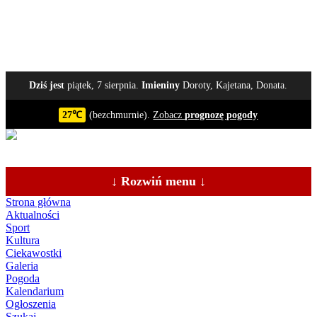
Dziś jest
piątek, 7 sierpnia.
Imieniny
Doroty, Kajetana, Donata.
27℃
(bezchmurnie).
Zobacz
prognozę pogody
↓ Rozwiń menu ↓
Strona główna
Aktualności
Sport
Kultura
Ciekawostki
Galeria
Pogoda
Kalendarium
Ogłoszenia
Szukaj