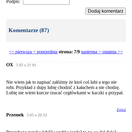
Podpis:
Dodaj komentarz
Komentarze (87)
<< pierwsza
< poprzednia
strona: 7/9
następna >
ostatnia >>
OX
5.05 o 21:01
Nie wiem jak to napisać załóżmy że ktoś coś lubi a tego nie
robi. Przykład z dupy lubię chodzić z kałachem a nie chodzę.
Lubię nie wiem kurcze rzucać cegłówkami w kaczki a przypał.
Zgłoś
Przemek
5.05 o 20:52