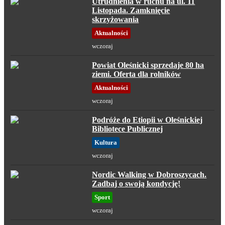
Utrudnienia w ruchu na ul. 11
Listopada. Zamknięcie
skrzyżowania
Aktualności
wczoraj
Powiat Oleśnicki sprzedaje 80 ha
ziemi. Oferta dla rolników
Aktualności
wczoraj
Podróże do Etiopii w Oleśnickiej
Bibliotece Publicznej
Kultura
wczoraj
Nordic Walking w Dobroszycach.
Zadbaj o swoją kondycję!
Sport
wczoraj