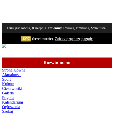
Dziś jest
sobota, 8 sierpnia.
Imieniny
Cyriaka, Emiliana, Sylwiusza.
12℃
(bezchmurnie).
Zobacz
prognozę pogody
↓ Rozwiń menu ↓
Strona główna
Aktualności
Sport
Kultura
Ciekawostki
Galeria
Pogoda
Kalendarium
Ogłoszenia
Szukaj