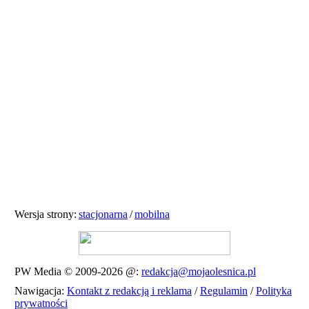
Wersja strony:
stacjonarna
/
mobilna
PW Media © 2009-2026
@:
redakcja@mojaolesnica.pl
Nawigacja:
Kontakt z redakcją i reklama
/
Regulamin
/
Polityka
prywatności