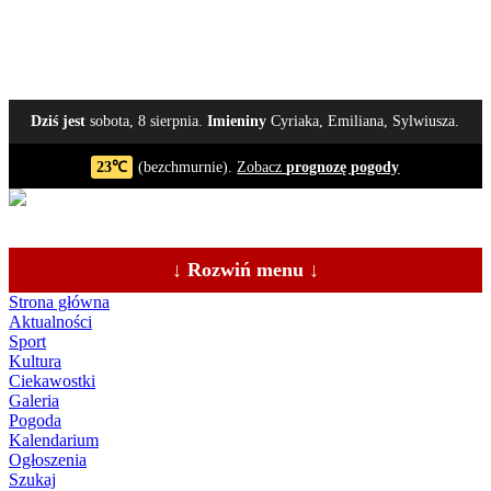
Dziś jest
sobota, 8 sierpnia.
Imieniny
Cyriaka, Emiliana, Sylwiusza.
23℃
(bezchmurnie).
Zobacz
prognozę pogody
↓ Rozwiń menu ↓
Strona główna
Aktualności
Sport
Kultura
Ciekawostki
Galeria
Pogoda
Kalendarium
Ogłoszenia
Szukaj