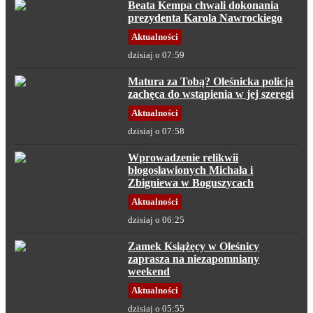
Beata Kempa chwali dokonania
prezydenta Karola Nawrockiego
Aktualności
dzisiaj o 07:59
Matura za Tobą? Oleśnicka policja
zachęca do wstąpienia w jej szeregi
Aktualności
dzisiaj o 07:58
Wprowadzenie relikwii
błogosławionych Michała i
Zbigniewa w Boguszycach
Aktualności
dzisiaj o 06:25
Zamek Książęcy w Oleśnicy
zaprasza na niezapomniany
weekend
Aktualności
dzisiaj o 05:55