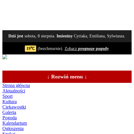
Dziś jest
sobota, 8 sierpnia.
Imieniny
Cyriaka, Emiliana, Sylwiusza.
19℃
(bezchmurnie).
Zobacz
prognozę pogody
↓ Rozwiń menu ↓
Strona główna
Aktualności
Sport
Kultura
Ciekawostki
Galeria
Pogoda
Kalendarium
Ogłoszenia
Szukaj