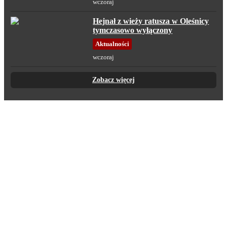
wczoraj
Hejnał z wieży ratusza w Oleśnicy
tymczasowo wyłączony
Aktualności
wczoraj
Zobacz więcej