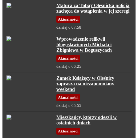
Matura za Tobą? Oleśnicka policja
zachęca do wstąpienia w jej szeregi
Aktualności
dzisiaj o 07:58
Wprowadzenie relikwii
błogosławionych Michała i
Zbigniewa w Boguszycach
Aktualności
dzisiaj o 06:25
Zamek Książęcy w Oleśnicy
zaprasza na niezapomniany
weekend
Aktualności
dzisiaj o 05:55
Mieszkańcy, którzy odeszli w
ostatnich dniach
Aktualności