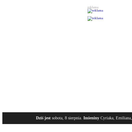
reklama
Dziś jest
sobota, 8 sierpnia.
Imieniny
Cyriaka, Emiliana,