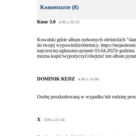
Komentarze (8)
Knur 3.0
4.06 o 20:10
Kowalski gdzie album rzekomych oleśnickich "slams
do twojej wypowiedzi/obietnicy. https://mojaoles
najczesciej-zglaszano-pytanie 03.04.2025r godzin
mozna kupić/wypożyczyć/obejrzeć ten album pytam
DOMINIK KEDZ
4.06 o 14:06
Osobę poszkodowaną w wypadku lub rodzinę proszę 
X
3.06 o 23:34