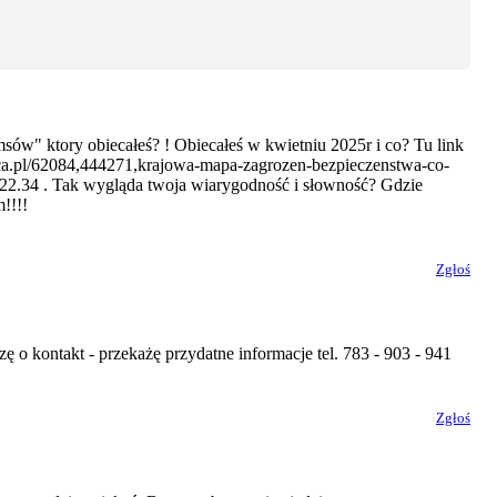
ów" ktory obiecałeś? ! Obiecałeś w kwietniu 2025r i co? Tu link
nica.pl/62084,444271,krajowa-mapa-zagrozen-bezpieczenstwa-co-
a 22.34 . Tak wygląda twoja wiarygodność i słowność? Gdzie
!!!!
Zgłoś
o kontakt - przekażę przydatne informacje tel. 783 - 903 - 941
Zgłoś