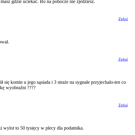
e masz gdzie uciekać. Bo na pobocze nie zjedziesz.
Zgłoś
ował.
Zgłoś
lił się komin u jego sąsiada i 3 straże na sygnale przyjechalo-ten co
szkę wyobraźni ????
Zgłoś
 wylot to 50 tysięcy w plecy dla podatnika.