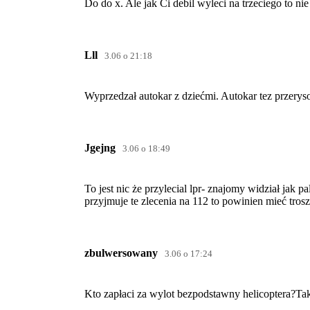
Do do x. Ale jak Ci debil wyleci na trzeciego to ni
Lll
3.06 o 21:18
Wyprzedzał autokar z dziećmi. Autokar tez przerys
Jgejng
3.06 o 18:49
To jest nic że przylecial lpr- znajomy widział jak pa
przyjmuje te zlecenia na 112 to powinien mieć tro
zbulwersowany
3.06 o 17:24
Kto zapłaci za wylot bezpodstawny helicoptera?Taki