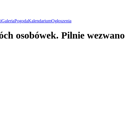
i
Galeria
Pogoda
Kalendarium
Ogłoszenia
óch osobówek. Pilnie wezwano 