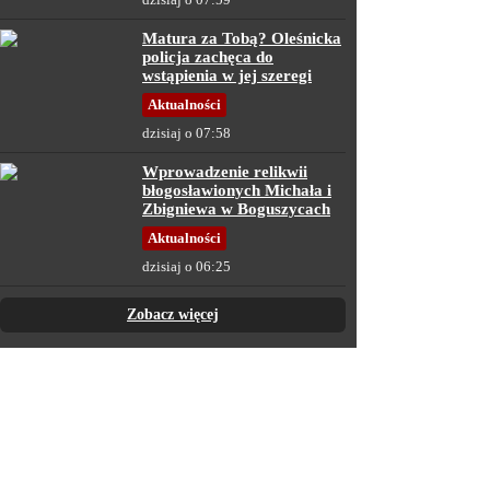
Matura za Tobą? Oleśnicka
policja zachęca do
wstąpienia w jej szeregi
Aktualności
dzisiaj o 07:58
Wprowadzenie relikwii
błogosławionych Michała i
Zbigniewa w Boguszycach
Aktualności
dzisiaj o 06:25
Zobacz więcej