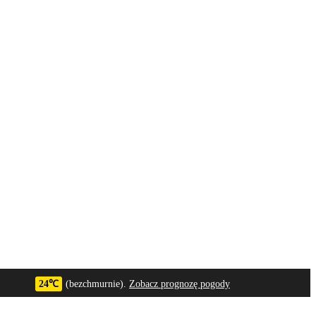
24℃
(bezchmurnie).
Zobacz prognozę pogody