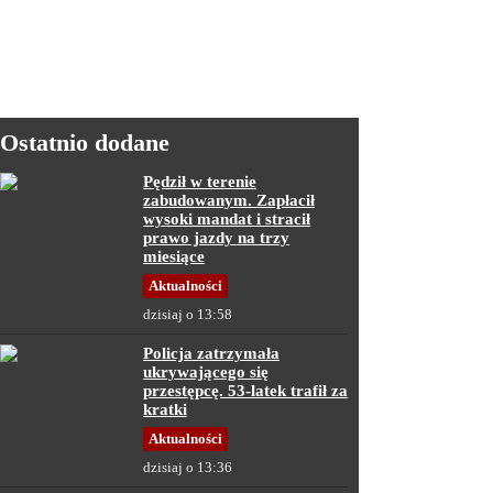
Ostatnio dodane
Pędził w terenie
zabudowanym. Zapłacił
wysoki mandat i stracił
prawo jazdy na trzy
miesiące
Aktualności
dzisiaj o 13:58
Policja zatrzymała
ukrywającego się
przestępcę. 53-latek trafił za
kratki
Aktualności
dzisiaj o 13:36