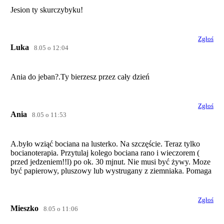
Jesion ty skurczybyku!
Zgłoś
Luka
8.05 o 12:04
Ania do jeban?.Ty bierzesz przez cały dzień
Zgłoś
Ania
8.05 o 11:53
A.było wziąć bociana na lusterko. Na szczęście. Teraz tylko
bocianoterapia. Przytulaj kolego bociana rano i wieczorem (
przed jedzeniem!!l) po ok. 30 mjnut. Nie musi być żywy. Moze
być papierowy, pluszowy lub wystrugany z ziemniaka. Pomaga
Zgłoś
Mieszko
8.05 o 11:06