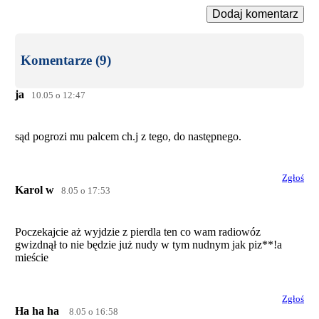
Dodaj komentarz
Komentarze (9)
ja
10.05 o 12:47
sąd pogrozi mu palcem ch.j z tego, do następnego.
Zgłoś
Karol w
8.05 o 17:53
Poczekajcie aż wyjdzie z pierdla ten co wam radiowóz
gwizdnął to nie będzie już nudy w tym nudnym jak piz**!a
mieście
Zgłoś
Ha ha ha
8.05 o 16:58