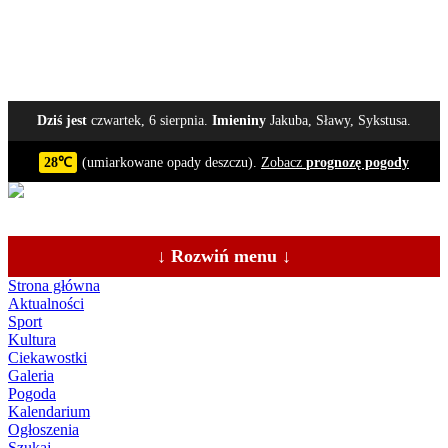
Dziś jest
czwartek, 6 sierpnia.
Imieniny
Jakuba, Sławy, Sykstusa.
28℃
(umiarkowane opady deszczu).
Zobacz
prognozę pogody
↓ Rozwiń menu ↓
Strona główna
Aktualności
Sport
Kultura
Ciekawostki
Galeria
Pogoda
Kalendarium
Ogłoszenia
Szukaj