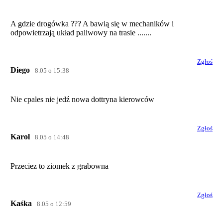
A gdzie drogówka ??? A bawią się w mechaników i
odpowietrzają układ paliwowy na trasie .......
Zgłoś
Diego
8.05 o 15:38
Nie cpales nie jedź nowa dottryna kierowców
Zgłoś
Karol
8.05 o 14:48
Przeciez to ziomek z grabowna
Zgłoś
Kaśka
8.05 o 12:59