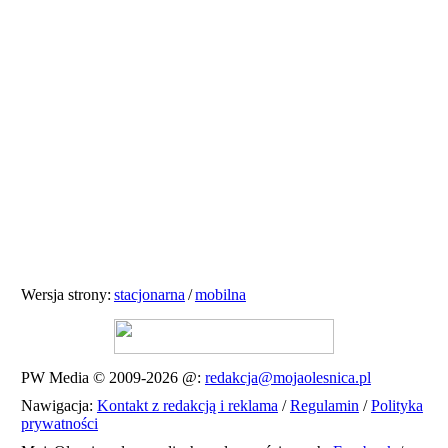
Wersja strony:
stacjonarna
/
mobilna
PW Media © 2009-2026
@:
redakcja@mojaolesnica.pl
Nawigacja:
Kontakt z redakcją i reklama
/
Regulamin
/
Polityka
prywatności