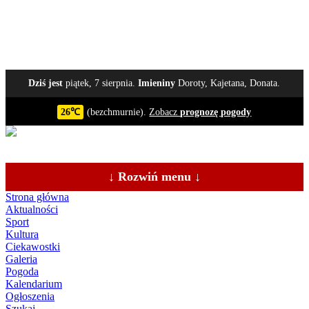
Dziś jest
piątek, 7 sierpnia.
Imieniny
Doroty, Kajetana, Donata.
26℃
(bezchmurnie).
Zobacz
prognozę pogody
↓ Rozwiń menu ↓
Strona główna
Aktualności
Sport
Kultura
Ciekawostki
Galeria
Pogoda
Kalendarium
Ogłoszenia
Szukaj