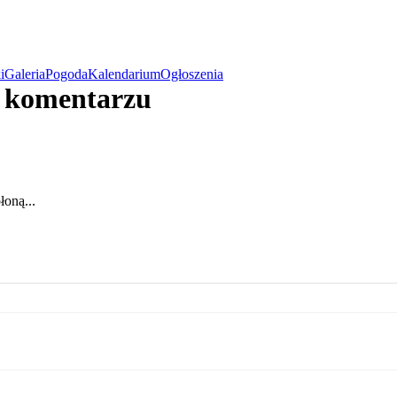
i
Galeria
Pogoda
Kalendarium
Ogłoszenia
w komentarzu
łoną...