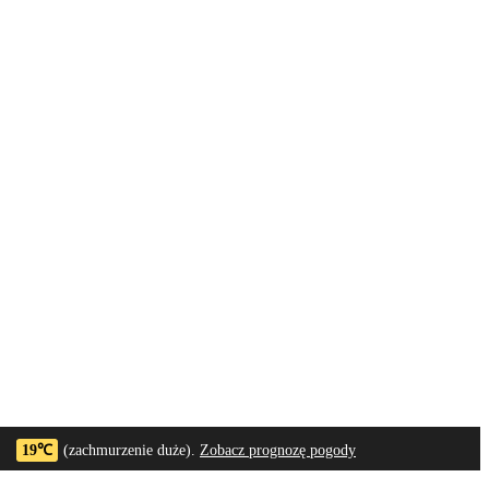
19℃
(zachmurzenie duże).
Zobacz prognozę pogody