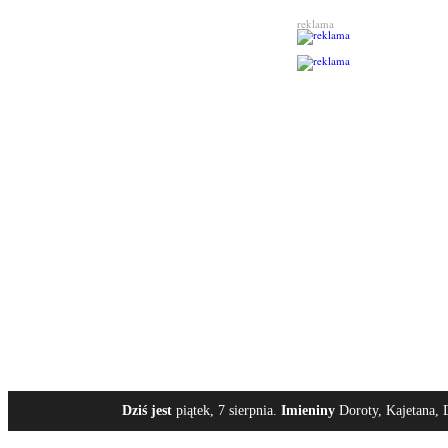
reklama
Dziś jest
piątek, 7 sierpnia.
Imieniny
Doroty, Kajetana, 