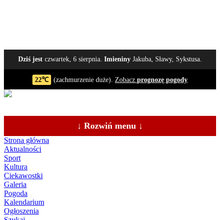
Dziś jest
czwartek, 6 sierpnia.
Imieniny
Jakuba, Sławy, Sykstusa.
22℃
(zachmurzenie duże).
Zobacz
prognozę pogody
↓ Rozwiń menu ↓
Strona główna
Aktualności
Sport
Kultura
Ciekawostki
Galeria
Pogoda
Kalendarium
Ogłoszenia
Szukaj