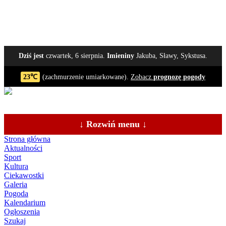
Dziś jest
czwartek, 6 sierpnia.
Imieniny
Jakuba, Sławy, Sykstusa.
23℃
(zachmurzenie umiarkowane).
Zobacz
prognozę pogody
↓ Rozwiń menu ↓
Strona główna
Aktualności
Sport
Kultura
Ciekawostki
Galeria
Pogoda
Kalendarium
Ogłoszenia
Szukaj