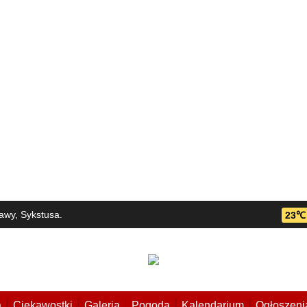
awy, Sykstusa.
23℃
a
Ciekawostki
Galeria
Pogoda
Kalendarium
Ogłoszeni