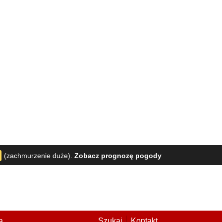
(zachmurzenie duże).
Zobacz prognozę pogody
a
Szukaj
Kontakt