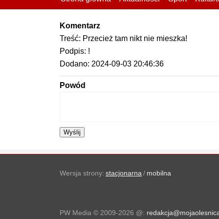
Komentarz
Treść: Przecież tam nikt nie mieszka!
Podpis: !
Dodano: 2024-09-03 20:46:36
Powód
Wyślij
Wersja strony:
stacjonarna
/
mobilna
PW Media © 2009-2026
@:
redakcja@mojaolesnica