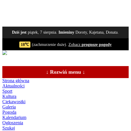
Dziś jest
piątek, 7 sierpnia.
Imieniny
Doroty, Kajetana, Donata.
18℃
(zachmurzenie duże).
Zobacz
prognozę pogody
↓ Rozwiń menu ↓
Strona główna
Aktualności
Sport
Kultura
Ciekawostki
Galeria
Pogoda
Kalendarium
Ogłoszenia
Szukaj