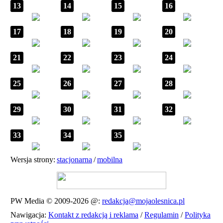
13
14
15
16
17
18
19
20
21
22
23
24
25
26
27
28
29
30
31
32
33
34
35
Wersja strony:
stacjonarna
/
mobilna
PW Media © 2009-2026
@:
redakcja@mojaolesnica.pl
Nawigacja:
Kontakt z redakcją i reklama
/
Regulamin
/
Polityka