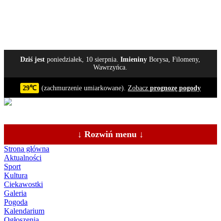
Dziś jest
poniedziałek, 10 sierpnia.
Imieniny
Borysa, Filomeny,
Wawrzyńca.
29℃
(zachmurzenie umiarkowane).
Zobacz
prognozę pogody
↓ Rozwiń menu ↓
Strona główna
Aktualności
Sport
Kultura
Ciekawostki
Galeria
Pogoda
Kalendarium
Ogłoszenia