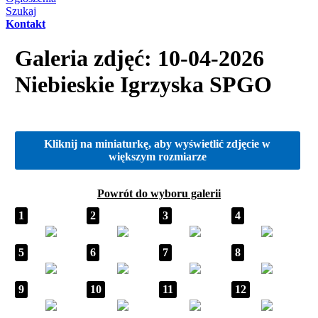
Szukaj
Kontakt
Galeria zdjęć: 10-04-2026
Niebieskie Igrzyska SPGO
Kliknij na miniaturkę, aby wyświetlić zdjęcie w
większym rozmiarze
Powrót do wyboru galerii
1
2
3
4
5
6
7
8
9
10
11
12