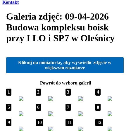
Kontakt
Galeria zdjęć: 09-04-2026
Budowa kompleksu boisk
przy I LO i SP7 w Oleśnicy
Kliknij na miniaturkę, aby wyświetlić zdjęcie w
większym rozmiarze
Powrót do wyboru galerii
1
2
3
4
5
6
7
8
9
10
11
12