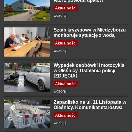
Atol z powodu upałów
Aktualności
wczoraj
Sztab kryzysowy w Międzyborzu
monitoruje sytuację z wodą
Aktualności
wczoraj
Wypadek osobówki i motocykla
w Oleśnicy. Ustalenia policji
[ZDJĘCIA]
Aktualności
wczoraj
Zapadlisko na ul. 11 Listopada w
Oleśnicy. Komunikat starostwa
Aktualności
wczoraj