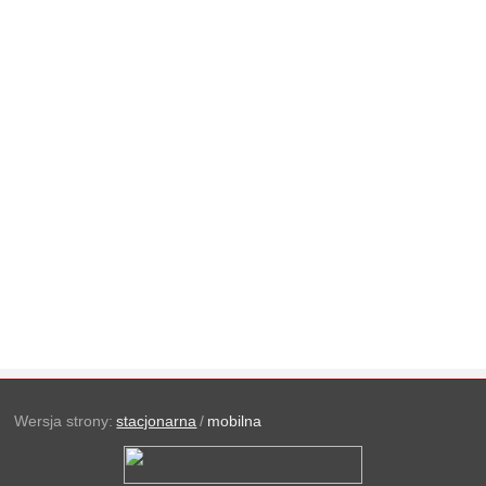
Wersja strony:
stacjonarna
/
mobilna