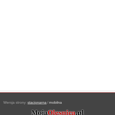
Wersja strony:
stacjonarna
/
mobilna