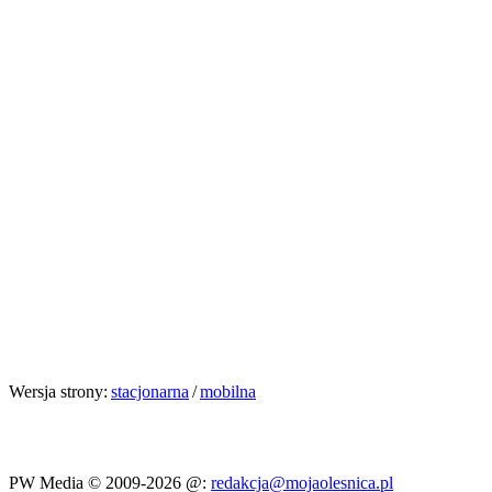
Wersja strony:
stacjonarna
/
mobilna
PW Media © 2009-2026
@:
redakcja@mojaolesnica.pl