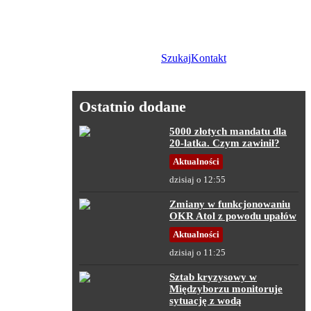
Szukaj
Kontakt
Ostatnio dodane
5000 złotych mandatu dla
20-latka. Czym zawinił?
Aktualności
dzisiaj o 12:55
Zmiany w funkcjonowaniu
OKR Atol z powodu upałów
Aktualności
dzisiaj o 11:25
Sztab kryzysowy w
Międzyborzu monitoruje
sytuację z wodą