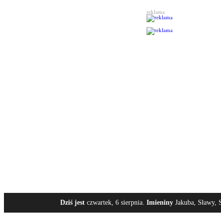
reklama
Dziś jest
czwartek, 6 sierpnia.
Imieniny
Jakuba, Sławy, S