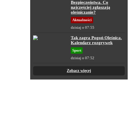
Bezpieczeństwa. Co
najczęściej zgłaszają
oleśniczanie?
Aktualności
dzisiaj o 07:55
Tak zagra Pogoń Oleśnica.
Kalendarz rozgrywek
Sport
dzisiaj o 07:52
Zobacz więcej