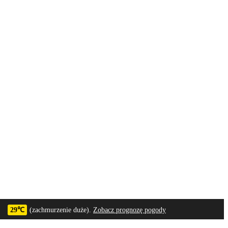
29℃
(zachmurzenie duże).
Zobacz prognozę pogody