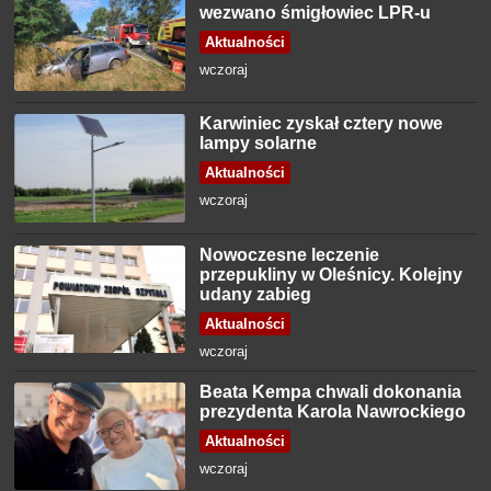
wezwano śmigłowiec LPR-u
Aktualności
wczoraj
Karwiniec zyskał cztery nowe
lampy solarne
Aktualności
wczoraj
Nowoczesne leczenie
przepukliny w Oleśnicy. Kolejny
udany zabieg
Aktualności
wczoraj
Beata Kempa chwali dokonania
prezydenta Karola Nawrockiego
Aktualności
wczoraj