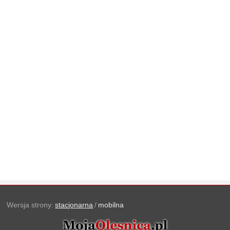
Wersja strony:
stacjonarna
/
mobilna