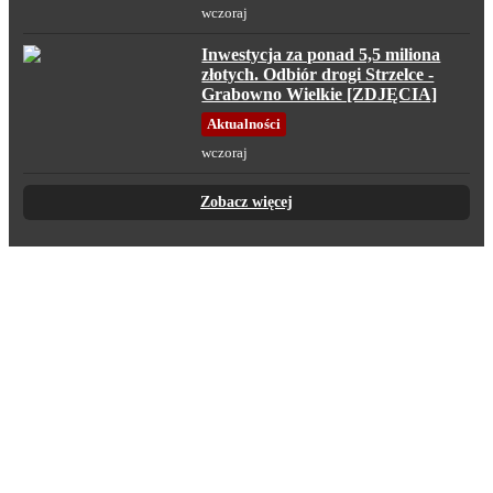
wczoraj
Inwestycja za ponad 5,5 miliona
złotych. Odbiór drogi Strzelce -
Grabowno Wielkie [ZDJĘCIA]
Aktualności
wczoraj
Zobacz więcej