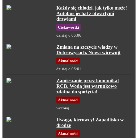
Każdy się chłodzi, jak tylko może!
Autobus jechał z otwartymi
drzwiami
Ciekawostki
dzisiaj o 06:06
Zmiana na szczycie władzy w
Dobroszycach. Nowa wicewójt
Aktualności
dzisiaj o 06:01
Zamieszanie przez komunikat
RCB. Woda jest warunkowo
zdatna do spożycia!
Aktualności
wczoraj
Uwaga, kierowcy! Zapadlisko w
drodze
Aktualności