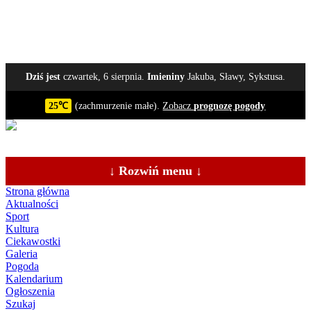
Dziś jest
czwartek, 6 sierpnia.
Imieniny
Jakuba, Sławy, Sykstusa.
25℃
(zachmurzenie małe).
Zobacz
prognozę pogody
↓ Rozwiń menu ↓
Strona główna
Aktualności
Sport
Kultura
Ciekawostki
Galeria
Pogoda
Kalendarium
Ogłoszenia
Szukaj